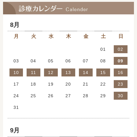
加齢黄斑変性
糖尿病網膜症
8月
飛蚊症
月
火
水
木
金
土
日
ドライアイ
27
28
29
30
31
01
02
アレルギー性結膜炎
03
04
05
06
07
08
09
10
11
12
13
14
15
16
眼鏡・コンタクト処方
17
18
19
20
21
22
23
疲れ目、視力低下
24
25
26
27
28
29
30
オルソケラトロジー
31
01
02
03
04
05
06
近視進行抑制点眼
9月