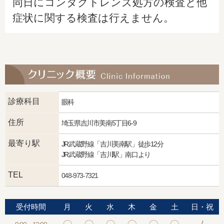
同日にコンタクトレンズ処方の検査と他
症状に関する検査は行えません。
診療科目
眼科
住所
埼玉県吉川市美南5丁目6-9
最寄り駅
JR武蔵野線「吉川美南駅」徒歩12分
JR武蔵野線「吉川駅」南口より
TEL
048-973-7321
受付時間
月
火
水
木
金
土
日・祝