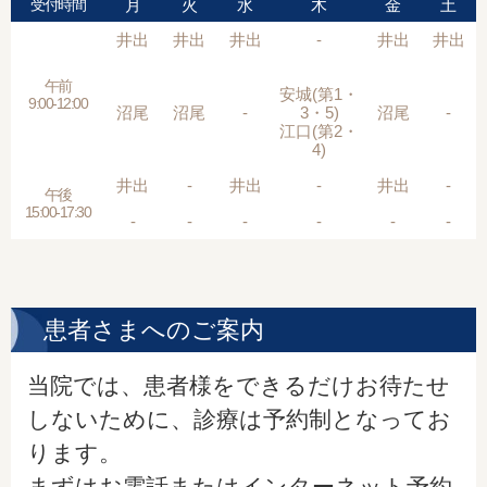
受付時間
月
火
水
木
金
土
井出
井出
井出
-
井出
井出
午前
安城(第1・
9:00-12:00
沼尾
沼尾
-
3・5)
沼尾
-
江口(第2・
4)
井出
-
井出
-
井出
-
午後
15:00-17:30
-
-
-
-
-
-
患者さまへのご案内
当院では、患者様をできるだけお待たせ
しないために、診療は予約制となってお
ります。
まずはお電話またはインターネット予約