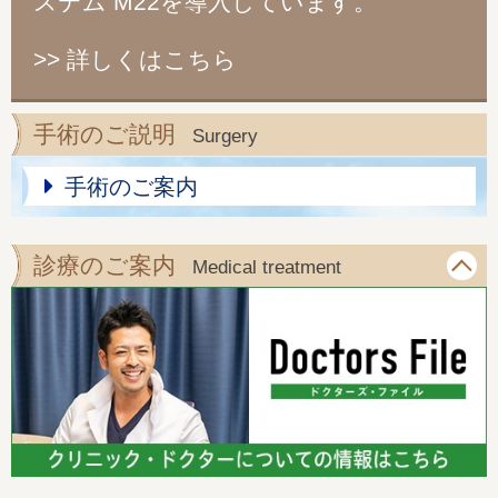
ステム M22を導入しています。
>> 詳しくはこちら
手術のご説明
Surgery
手術のご案内
診療のご案内
Medical treatment
一般眼科
小児眼科
白内障
緑内障